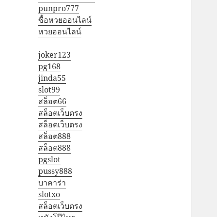
punpro777
ซื้อหวยออนไลน์
หวยออนไลน์
joker123
pg168
jinda55
slot99
สล็อต66
สล็อตเว็บตรง
สล็อตเว็บตรง
สล็อต888
สล็อต888
pgslot
pussy888
บาคาร่า
slotxo
สล็อตเว็บตรง