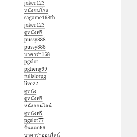
joker123
หนังชนโรง
sagame168th
joker123
ดูหนังฟรี
pussy888
pussy888
บาคาร่า168
pgslot
pgheng99
fullslotpg
live22
ดูหนัง
ดูหนังฟรี
หนังออนไลน์
ดูหนังฟรี
pgslot77
ปั่นแตก66
บาคาร่าออนไลน์