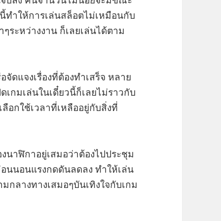
างนี้ทำให้การเล่นสล็อตไม่เหมือนกับ
มาๆระหว่างงาน ก็เลยเล่นได้ตาม
จัดแจงเรื่องที่ต้องทำเสร็จ หลาย
ิดเกมเล่นในเดี๋ยวนี้ก็เลยไม่ราวกับ
กใช้เวลาที่เหลืออยู่กับสิ่งที่
องนาฬิกาอยู่เสมอว่าต้องไปประชุม
่อนนอนแรงกดดันลดลง ทำให้เล่น
เกมกลางทางเสมอๆบันเทิงใจกับเกม