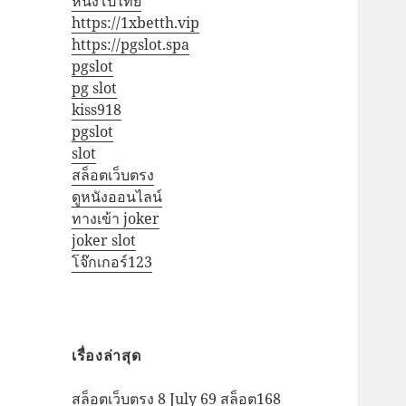
หนังโป๊ไทย
https://1xbetth.vip
https://pgslot.spa
pgslot
pg slot
kiss918
pgslot
slot
สล็อตเว็บตรง
ดูหนังออนไลน์
ทางเข้า joker
joker slot
โจ๊กเกอร์123
เรื่องล่าสุด
สล็อตเว็บตรง 8 July 69 สล็อต168