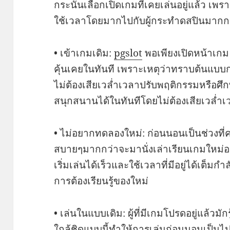
กระนั้นเลือกเปิดเกมที่เคยเล่นอยู่แล้ว เพร
ใช้เวลาโดยมากไปกับผู้กระทำดสปินมาก
• เข้าเกมเดิม:
pgslot
พอเพียงเปิดหน้าเกม
คุ้นเคยในทันที เพราะเหตุว่าทราบต้นแบบ
ไม่ต้องเสียเวล่ำเวลาปรับพฤติกรรมหรือศึกษา
สนุกสนานได้ในทันทีโดยไม่ต้องเสียเวล่ำ
• ไม่อยากทดลองใหม่: ก่อนนอนเป็นช่วง
สบายๆมากกว่าจะมานั่งเล่าเรียนเกมใหม่อยู
เริ่มเล่นได้เร็วและใช้เวลาที่มีอยู่ได้เต็
การต้องเรียนรู้ของใหม่
• เล่นในแบบเดิม: ผู้ที่มีเกมโปรดอยู่แล้ว
ใกล้ชิดแบบนี้ทำให้การเล่นก่อนนอนเป็นไ