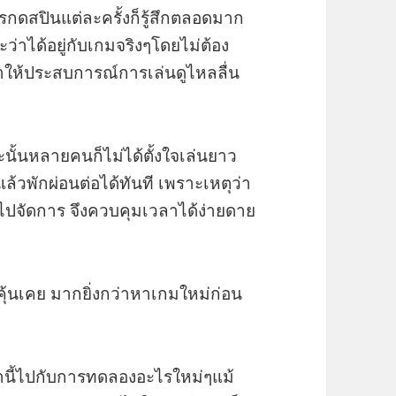
การกดสปินแต่ละครั้งก็รู้สึกตลอดมาก
ะว่าได้อยู่กับเกมจริงๆโดยไม่ต้อง
ำให้ประสบการณ์การเล่นดูไหลลื่น
ะนั้นหลายคนก็ไม่ได้ตั้งใจเล่นยาว
ล้วพักผ่อนต่อได้ทันที เพราะเหตุว่า
ลับไปจัดการ จึงควบคุมเวลาได้ง่ายดาย
ุ้นเคย มากยิ่งกว่าหาเกมใหม่ก่อน
วลานี้ไปกับการทดลองอะไรใหม่ๆแม้