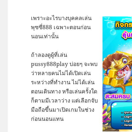
เพราะอะไรบางบุคคลเล่น
พุซซี่888 เฉพาะตอนก่อน
นอนเท่านั้น
ถ้าลองดูผู้ที่เล่น
pussy888play บ่อยๆ จะพบ
ว่าหลายคนไม่ได้เปิดเล่น
ระหว่างที่ทำงาน ไม่ได้เล่น
ตอนเดินทาง หรือเล่นครั้งใด
ก็ตามมีเวลาว่าง แต่เลือกจับ
มือถือขึ้นมาเปิดเกมในช่วง
ก่อนนอนแทน