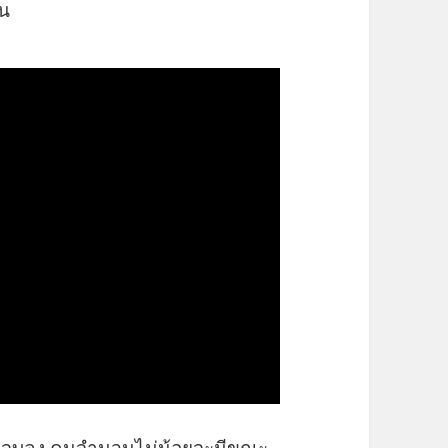
่น
นจบลง คนจำนวนไม่น้อยจะมีขณะ