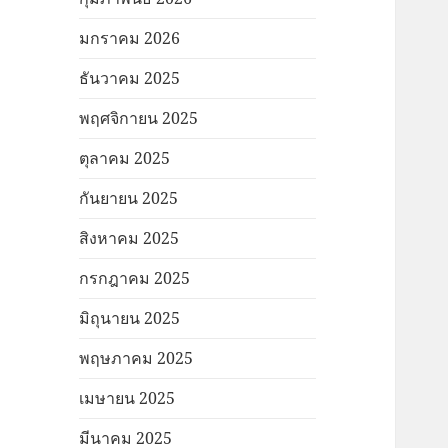
มกราคม 2026
ธันวาคม 2025
พฤศจิกายน 2025
ตุลาคม 2025
กันยายน 2025
สิงหาคม 2025
กรกฎาคม 2025
มิถุนายน 2025
พฤษภาคม 2025
เมษายน 2025
มีนาคม 2025