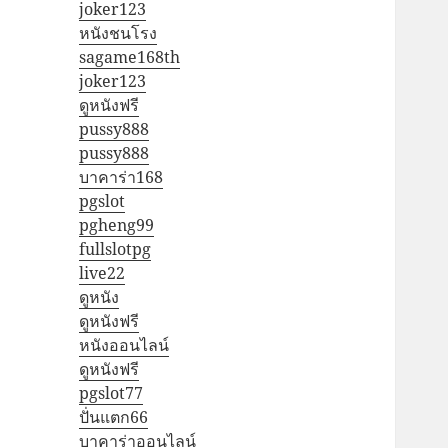
joker123
หนังชนโรง
sagame168th
joker123
ดูหนังฟรี
pussy888
pussy888
บาคาร่า168
pgslot
pgheng99
fullslotpg
live22
ดูหนัง
ดูหนังฟรี
หนังออนไลน์
ดูหนังฟรี
pgslot77
ปั่นแตก66
บาคาร่าออนไลน์