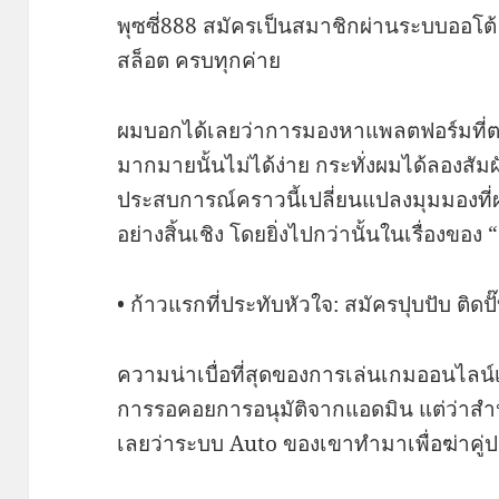
พุซซี่888 สมัครเป็นสมาชิกผ่านระบบออโต้ ร
สล็อต ครบทุกค่าย
ผมบอกได้เลยว่าการมองหาแพลตฟอร์มที่ตอ
มากมายนั้นไม่ได้ง่าย กระทั่งผมได้ลองสัม
ประสบการณ์คราวนี้เปลี่ยนแปลงมุมมองที่
อย่างสิ้นเชิง โดยยิ่งไปกว่านั้นในเรื่องของ 
• ก้าวแรกที่ประทับหัวใจ: สมัครปุบปับ ติดปั
ความน่าเบื่อที่สุดของการเล่นเกมออนไลน์เ
การรอคอยการอนุมัติจากแอดมิน แต่ว่าสำ
เลยว่าระบบ Auto ของเขาทำมาเพื่อฆ่าคู่ปร