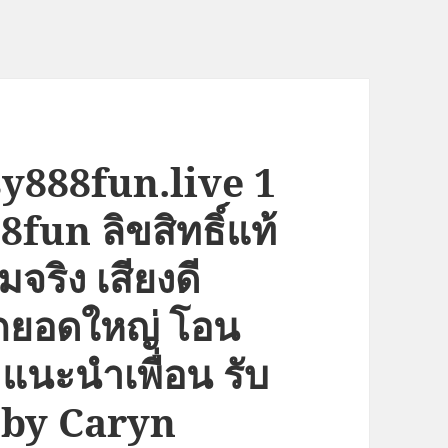
y888fun.live 1
un ลิขสิทธิ์แท้
จริง เสียงดี
กยอดใหญ่ โอน
แนะนำเพื่อน รับ
8 by Caryn