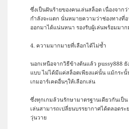
ซึ่งเป็นฝันร้ายของคนเล่นสล็อต เนื่องจาก
กำลังจะแตก นั่นหมายความว่าช่องทางที่อ
ออกมาได้แน่นหนา รองรับผู้เล่นพร้อมมาก
4. ความมากมายที่เลือกได้ไม่ซ้ำ
นอกเหนือจากวิธีข้างต้นแล้ว pussy888 
แบบ ไม่ได้มีแค่สล็อตเพียงแค่นั้น แม้กระ
เกมอาร์เคดอื่นๆให้เลือกเล่น
ซึ่งทุกเกมล้วนรักษามาตรฐานเดียวกันเป็น “
เล่นสามารถเปลี่ยนบรรยากาศได้ตลอดระย
วุ่นวาย