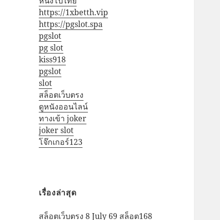
หนังโป๊ไทย
https://1xbetth.vip
https://pgslot.spa
pgslot
pg slot
kiss918
pgslot
slot
สล็อตเว็บตรง
ดูหนังออนไลน์
ทางเข้า joker
joker slot
โจ๊กเกอร์123
เรื่องล่าสุด
สล็อตเว็บตรง 8 July 69 สล็อต168