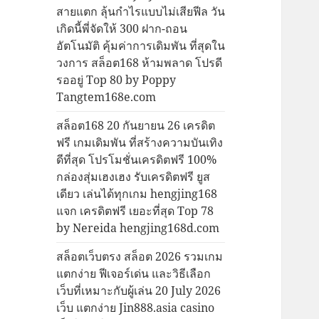
สายแตก ลุ้นกำไรแบบไม่เสียฟีล วัน
เกิดนี้พี่จัดให้ 300 ฝาก-ถอน
อัตโนมัติ คุ้มค่าการเดิมพัน ที่สุดใน
วงการ สล็อต168 ห้ามพลาด โปรดี
รออยู่ Top 80 by Poppy
Tangtem168e.com
สล็อต168 20 กันยายน 26 เครดิต
ฟรี เกมเดิมพัน ที่สร้างความบันเทิง
ดีที่สุด โปรโมชั่นเครดิตฟรี 100%
กล่องสุ่มเฮงเฮง รับเครดิตฟรี ยูส
เดียว เล่นได้ทุกเกม hengjing168
แจก เครดิตฟรี เยอะที่สุด Top 78
by Nereida hengjing168d.com
สล็อตเว็บตรง สล็อต 2026 รวมเกม
แตกง่าย ฟีเจอร์เด่น และวิธีเลือก
เว็บที่เหมาะกับผู้เล่น 20 July 2026
เว็บ แตกง่าย Jin888.asia casino