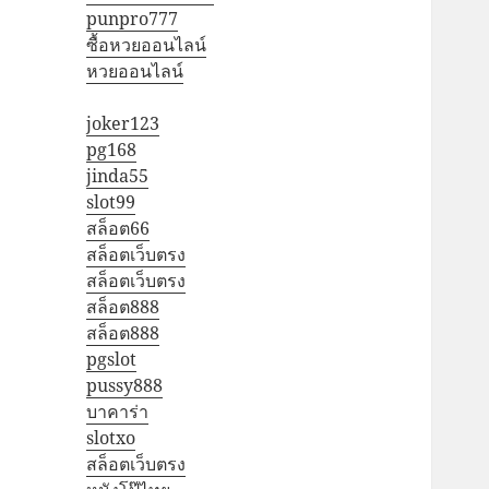
punpro777
ซื้อหวยออนไลน์
หวยออนไลน์
joker123
pg168
jinda55
slot99
สล็อต66
สล็อตเว็บตรง
สล็อตเว็บตรง
สล็อต888
สล็อต888
pgslot
pussy888
บาคาร่า
slotxo
สล็อตเว็บตรง