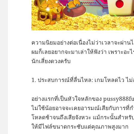
ความนิยมอย่างต่อเนื่องไม่ว่าเวลาจะผ่านไ
ผมก็เลยอยากจะมาเล่าให้ฟังว่า เพราะอะไ
นักเสี่ยงดวงครับ
1. ประสบการณ์ที่ลื่นไหล: เกมโหลดไว 
อย่างแรกที่เป็นหัวใจหลักของ pussy888fu
ไม่ใช้น้อยอาจจะเคยอารมณ์เสียกับการที่
โหลดช้าจนถึงเสียจังหวะ แม้กระนั้นสำหรั
ให้มีไฟล์ขนาดกระชับแต่คุณภาพสูงมาก