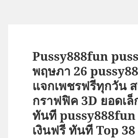
Pussy888fun puss
พฤษภา 26 pussy888f
แจกเพชรฟรีทุกวัน สม
กราฟฟิค 3D ยอดเล็
ทันที pussy888fun 
เงินฟรี ทันที Top 3