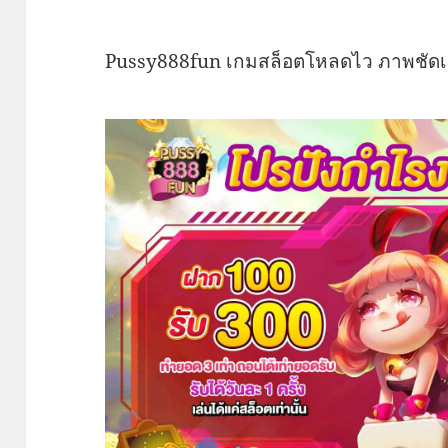
Pussy888fun เกมสล็อตโหลดไว ภาพชัดเจน 