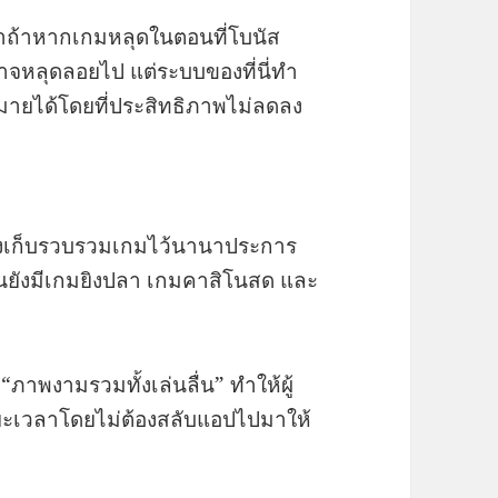
ว่าถ้าหากเกมหลุดในตอนที่โบนัส
าจหลุดลอยไป แต่ระบบของที่นี่ทำ
มายได้โดยที่ประสิทธิภาพไม่ลดลง
ยังเก็บรวบรวมเกมไว้นานาประการ
นั้นยังมีเกมยิงปลา เกมคาสิโนสด และ
ภาพงามรวมทั้งเล่นลื่น” ทำให้ผู้
ะเวลาโดยไม่ต้องสลับแอปไปมาให้