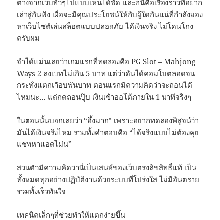
ต่างจากเว็บทั่วๆไปแบบเห็นได้ชัด และก็นี่คือเรื่องราวที่อยาก
เล่าสู่กันฟัง เผื่อจะมีคุณประโยชน์ให้กับผู้ใดกันแน่ที่กำลังมอง
หาเว็บไซต์เล่นสล็อตแบบปลอดภัย ได้เงินจริง ไม่โดนโกง
ครับผม
จำได้แม่นเลยว่าเกมแรกที่ทดลองคือ PG Slot – Mahjong
Ways 2 ลงเบทไม่เกิน 5 บาท แต่ว่าดันได้คอมโบตลอดจน
กระทั่งแตกเกือบพันบาท ตอนแรกมีความคิดว่าจะถอนได้
ไหมนะ… แต่กดถอนปุ๊บ เงินเข้าออโต้ภายใน 1 นาทีจริงๆ
ในตอนนั้นบอกเลยว่า “อึ้งมาก” เพราะอยากทดลองพิสูจน์ว่า
มันได้เงินจริงไหม รวมทั้งคำตอบคือ “ได้จริงแบบไม่ต้องคุย
แชทหาแอดไม่น”
ส่วนตัวมีความคิดว่านี่เป็นเสน่ห์ของเว็บตรงลิขสิทธิ์แท้ เป็น
ทั้งหมดทุกอย่างปฏิบัติงานด้วยระบบที่โปร่งใส ไม่มีอันตราย
รวมทั้งเร็วทันใจ
เทคนิคเล็กๆที่ช่วยทำให้แตกง่ายขึ้น