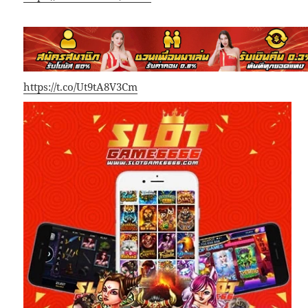
https://t.co/Ut9tA8V3Cm