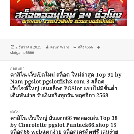
เขียน
ผู้
หมวด
ป้าย
2 ธันวาคม 2025
Kevin Ward
สล็อต666
เมื่อ
เขียน
หมู่
กำกับ
slotgame6666
แนะแนว
ก่อนหน้า
เรื่อง
คาสิโน เว็บเปิดใหม่ สล็อต ใหม่ล่าสุด Top 91 by
เรื่อง
Nam pgslot pgslotfish3.com 3 สล็อต
ก่อน
เว็บไซต์ใหญ่ เล่นสล็อต PGSlot แบบไม่มีขั้นต่ำ
หน้า:
เดิมพันง่าย รับเงินจริงทุกวัน พฤศจิกา 2568
ต่อไป
คาสิโน เว็บใหญ่ ปั่นแตก66 ทดลองเล่น Top 38
เรื่อง
by Charolette pgslot Puntaek66.shop 15
ต่อ
สล็อต66 webแตกง่าย สล็อตเครดิตฟรี เล่นง่าย
ไป: