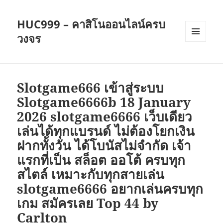
HUC999 – คาสิโนออนไลน์ครบ
วงจร
เมนู
และวิด
เจ็ต
Slotgame666 เข้าสู่ระบบ
Slotgame6666b 18 January
2026 slotgame6666 เว็บเดียว
เล่นได้ทุกแบรนด์ ไม่ต้องโยกเงิน
ฝากทั้งวัน ได้โบนัสไม่จำกัด เจ้า
แรกที่เป็น สล็อต ออโต้ ครบทุก
สไตล์ เหมาะกับทุกสายเล่น
slotgame6666 อยากเล่นครบทุก
เกม สมัครเลย Top 44 by
Carlton