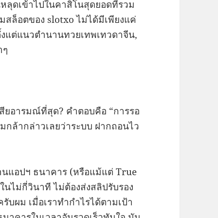
หลุดเข้าไปในคาสิโนสุดยอดที่รวม
มสล็อตของ slotxo ไม่ได้มีเพียงแค่
น ตั้งแต่แนวตำนานทวยเทพเทวดาจีน,
ำๆ
เสียอารมณ์ที่สุด? คำตอบคือ “การรอ
o ผมกล้ากล่าวเลยว่าระบบ ฝากถอนไว
่านแอปฯ ธนาคาร (หรือแม้แต่ True
ไม่กี่วินาที ไม่ต้องส่งสลิปรับรอง
นครับผม เมื่อเราทำกำไรได้ตามเป้า
ีธนาคารในเวลาอันรวดเร็วทันใจ มัน