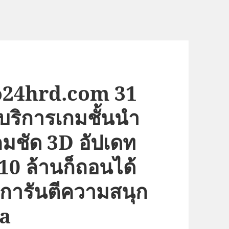
o24hrd.com 31
้บริการเกมชั้นนำ
มชัด 3D อัปเดท
10 ล้านก็ถอนได้
 การันตีความสนุก
a