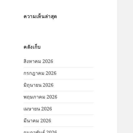
ความเห็นล่าสุด
คลังเก็บ
สิงหาคม 2026
กรกฎาคม 2026
มิถุนายน 2026
พฤษภาคม 2026
เมษายน 2026
มีนาคม 2026
กุมภาพันธ์ 2026