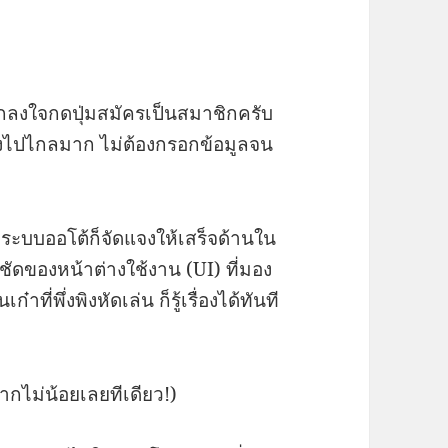
่ตกลงใจกดปุ่มสมัครเป็นสมาชิกครับ
รุงไปไกลมาก ไม่ต้องกรอกข้อมูลจน
 ระบบออโต้ก็จัดแจงให้เสร็จด้านใน
้งชัดของหน้าต่างใช้งาน (UI) ที่มอง
ที่พึ่งพิงหัดเล่น ก็รู้เรื่องได้ทันที
ากไม่น้อยเลยทีเดียว!)