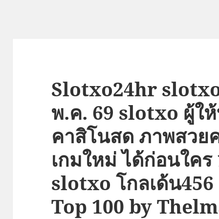
Slotxo24hr slotx
พ.ค. 69 slotxo ผู้ให
คาสิโนสด ภาพสวยค
เกมใหม่ ได้ก่อนใคร 
slotxo โกลเด้น456
Top 100 by Thelm