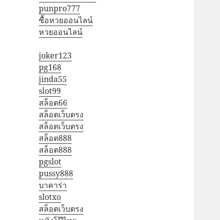
punpro777
ซื้อหวยออนไลน์
หวยออนไลน์
joker123
pg168
jinda55
slot99
สล็อต66
สล็อตเว็บตรง
สล็อตเว็บตรง
สล็อต888
สล็อต888
pgslot
pussy888
บาคาร่า
slotxo
สล็อตเว็บตรง