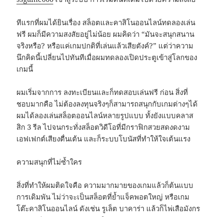
ทีแรกที่ผมได้ยินเรื่อง สล็อตและคาสิโนออนไลน์ทดลองเล่น
ฟรี ผมก็มีความสงสัยอยู่ไม่น้อย ผมคิดว่า “มันจะสนุกสนาน
จริงหรือ? หรือแค่เกมปกติที่เล่นแล้วเสียตังค์?” แต่ว่าความ
นึกคิดนี้เปลี่ยนไปทันทีเมื่อผมทดลองเปิดประตูเข้าสู่โลกของ
เกมนี้
ผมเริ่มจากการ ลงทะเบียนและก็ทดสอบเล่นฟรี ก่อน สิ่งที่
ชอบมากคือ ไม่ต้องลงทุนจริงๆก็สามารถสนุกกับเกมต่างๆได้
ผมได้ลองเล่นสล็อตออนไลน์หลายรูปแบบ ทั้งยังแบบคลาส
สิก 3 รีล ไปจนกระทั่งสล็อตวิดีโอที่มีกราฟิกสวยสดงดงาม
เอฟเฟกต์เสียงตื่นเต้น และก็ระบบโบนัสที่ทำให้ใจเต้นแรง
ความสนุกที่ไม่ซ้ำใคร
สิ่งที่ทำให้ผมติดใจคือ ความมากมายของเกมแล้วก็ต้นแบบ
การเดิมพัน ไม่ว่าจะเป็นสล็อตที่ย้ำแจ็คพอตใหญ่ หรือเกม
โต๊ะคาสิโนออนไลน์ ดังเช่น รูเล็ต บาคาร่า แล้วก็ไพ่เสือมังกร