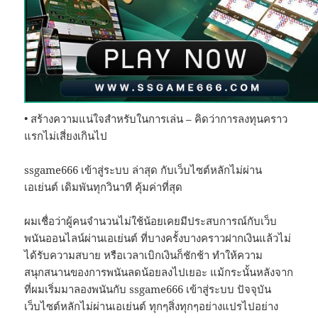
• สร้างความแน่ใจสำหรับในการเล่น – คิดว่าการลงทุนคราว
แรกไม่เสี่ยงเกินไป
ssgame666 เข้าสู่ระบบ ล่าสุด กับเว็บไซต์หลักไม่ผ่าน
เอเย่นต์ เดิมพันทุกวินาที คุ้มค่าที่สุด
ผมเชื่อว่าผู้คนจำนวนไม่ใช้น้อยเคยมีประสบการณ์กับเว็บ
พนันออนไลน์ผ่านเอเย่นต์ ที่บางครั้งบางคราวฝากเงินแล้วไม่
ได้รับความสบาย หรือเวลาเบิกเงินก็ชักช้า ทำให้ความ
สนุกสนานของการพนันลดน้อยลงไปเยอะ แม้กระนั้นหลังจาก
ที่ผมเริ่มมาลองพนันกับ ssgame666 เข้าสู่ระบบ ปัจจุบัน
เว็บไซต์หลักไม่ผ่านเอเย่นต์ ทุกๆสิ่งทุกๆอย่างแปรไปอย่าง