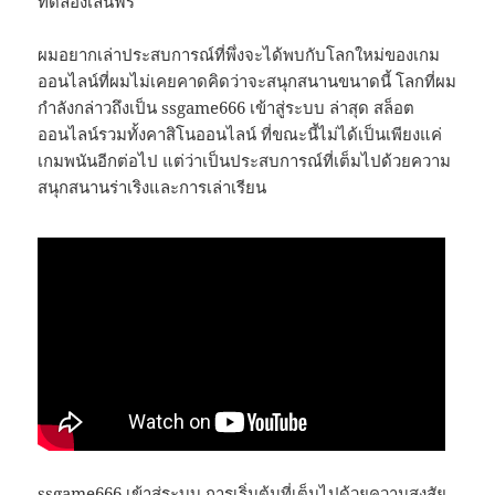
ทดลองเล่นฟรี
ผมอยากเล่าประสบการณ์ที่พึ่งจะได้พบกับโลกใหม่ของเกม
ออนไลน์ที่ผมไม่เคยคาดคิดว่าจะสนุกสนานขนาดนี้ โลกที่ผม
กำลังกล่าวถึงเป็น ssgame666 เข้าสู่ระบบ ล่าสุด สล็อต
ออนไลน์รวมทั้งคาสิโนออนไลน์ ที่ขณะนี้ไม่ได้เป็นเพียงแค่
เกมพนันอีกต่อไป แต่ว่าเป็นประสบการณ์ที่เต็มไปด้วยความ
สนุกสนานร่าเริงและการเล่าเรียน
ssgame666
เข้าสู่ระบบ การเริ่มต้นที่เต็มไปด้วยความสงสัย