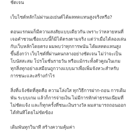
ชัดเจน
เว็บไซต์หลักไม่ผ่านเอเย่นต์ได้ผลทดแทนสูงจริงหรือ?
ตอนแรกผมก็มีความสงสัยแบบเดียวกัน เพราะว่าหลายหนที่
เจอคำชวนเชื่อแบบนี้ก็มิได้ตรงตามจริง แต่ว่าเมื่อได้ลองเล่น
กับเว็บหลักโดยตรง ผมพบว่าทุกการพนัน ได้ผลทดแทนสูง
ขึ้นยิ่งกว่า เว็บไซต์ที่ผ่านคนกลางอย่างชัดเจน ไม่ว่าจะเป็น
โบนัสสะสม โปรโมชั่นรายวัน หรือแม้กระทั้งตัวคูณในเกม
ทุกสิ่งทุกอย่างเสมือนถูกวางแบบมาเพื่อเพิ่มจังหวะสำหรับ
การชนะและสร้างกำไร
สิ่งที่แจ้งชัดที่สุดคือ ความโล่งใส ทุกวิธีการฝาก-ถอน การเดิม
พัน ระบบเกม แล้วก็การจ่ายเงิน ไม่มีการหักค่าธรรมเนียมที่
ไม่ชัดแจ้ง และก็ทุกครั้งที่ชนะเงินรางวัล ผมสามารถถอนออก
ได้ทันทีโดยไม่ขัดข้อง
เดิมพันทุกวินาที สร้างความคุ้มค่า