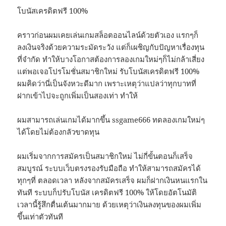
โบนัสเครดิตฟรี 100%
คราวก่อนผมเคยเล่นเกมสล็อตออนไลน์ด้วยตัวเอง แรกๆก็
ลงเงินจริงด้วยความระมัดระวัง แต่ก็เผชิญกับปัญหาเรื่องทุน
ที่จำกัด ทำให้บางโอกาสต้องการลองเกมใหม่ๆก็ไม่กล้าเสี่ยง
แต่พอเจอโปรโมชั่นสมาชิกใหม่ รับโบนัสเครดิตฟรี 100%
ผมคิดว่านี่เป็นจังหวะดีมาก เพราะเหตุว่าแปลว่าทุกบาทที่
ฝากเข้าไปจะถูกเพิ่มเป็นสองเท่า ทำให้
ผมสามารถเล่นเกมได้มากขึ้น ssgame666 ทดลองเกมใหม่ๆ
ได้โดยไม่ต้องกลัวขาดทุน
ผมเริ่มจากการสมัครเป็นสมาชิกใหม่ ไม่กี่ขั้นตอนก็เสร็จ
สมบูรณ์ ระบบเว็บตรงรองรับมือถือ ทำให้สามารถสมัครได้
ทุกๆที่ ตลอดเวลา หลังจากสมัครเสร็จ ผมก็ฝากเงินหนแรกใน
ทันที ระบบก็ปรับโบนัส เครดิตฟรี 100% ให้โดยอัตโนมัติ
เวลานี้รู้สึกตื่นเต้นมากมาย ด้วยเหตุว่าเงินลงทุนของผมเพิ่ม
ขึ้นเท่าตัวทันที