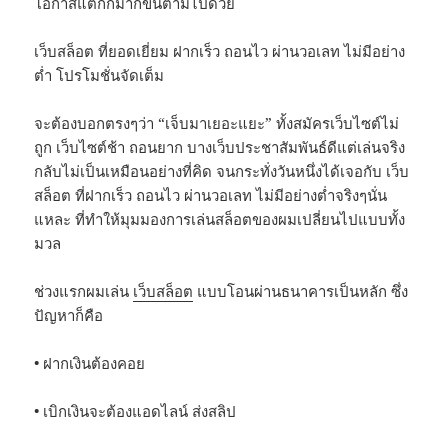
โอกาสแตกก็มากขึ้นตามไปด้วย
เว็บสล็อต ที่ยอดเยี่ยม ฝากเร็ว ถอนไว ผ่านวอเลท ไม่มีอย่าง
ต่ำ โปรโมชั่นจัดเต็ม
จะต้องบอกตรงๆว่า “เจ็บมาเยอะแยะ” ทั้งสมัครเว็บไซต์ไม่
ถูก เว็บไซต์ช้า ถอนยาก บางเว็บประชาสัมพันธ์ดีแต่เล่นจริง
กลับไม่เป็นเหมือนอย่างที่คิด จนกระทั่งวันหนึ่งได้เจอกับ เว็บ
สล็อต ที่ฝากเร็ว ถอนไว ผ่านวอเลท ไม่มีอย่างต่ำจริงๆนั่น
แหละ ที่ทำให้มุมมองการเล่นสล็อตของผมเปลี่ยนไปแบบทั้ง
มวล
ช่วงแรกผมเล่น
เว็บสล็อต
แบบโอนผ่านธนาคารเป็นหลัก ซึ่ง
ปัญหาก็คือ
• ฝากเงินต้องคอย
• เบิกเงินจะต้องแอดไลน์ ส่งสลิป