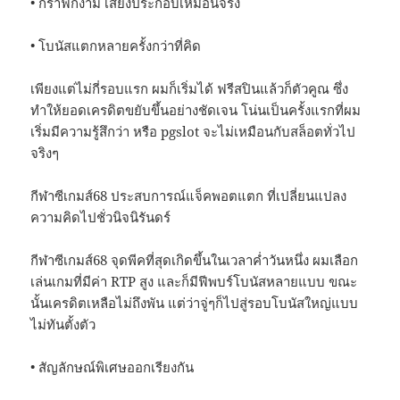
• กราฟิกงาม เสียงประกอบเหมือนจริง
• โบนัสแตกหลายครั้งกว่าที่คิด
เพียงแต่ไม่กี่รอบแรก ผมก็เริ่มได้ ฟรีสปินแล้วก็ตัวคูณ ซึ่ง
ทำให้ยอดเครดิตขยับขึ้นอย่างชัดเจน โน่นเป็นครั้งแรกที่ผม
เริ่มมีความรู้สึกว่า หรือ pgslot จะไม่เหมือนกับสล็อตทั่วไป
จริงๆ
กีฬาซีเกมส์68 ประสบการณ์แจ็คพอตแตก ที่เปลี่ยนแปลง
ความคิดไปชั่วนิจนิรันดร์
กีฬาซีเกมส์68 จุดพีคที่สุดเกิดขึ้นในเวลาค่ำวันหนึ่ง ผมเลือก
เล่นเกมที่มีค่า RTP สูง และก็มีฟีพบร์โบนัสหลายแบบ ขณะ
นั้นเครดิตเหลือไม่ถึงพัน แต่ว่าจู่ๆก็ไปสู่รอบโบนัสใหญ่แบบ
ไม่ทันตั้งตัว
• สัญลักษณ์พิเศษออกเรียงกัน