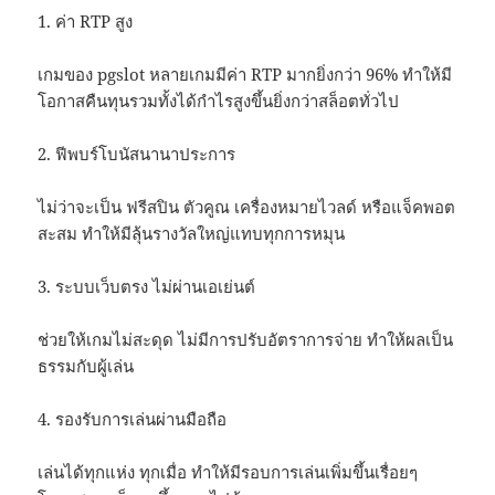
1. ค่า RTP สูง
เกมของ pgslot หลายเกมมีค่า RTP มากยิ่งกว่า 96% ทำให้มี
โอกาสคืนทุนรวมทั้งได้กำไรสูงขึ้นยิ่งกว่าสล็อตทั่วไป
2. ฟีพบร์โบนัสนานาประการ
ไม่ว่าจะเป็น ฟรีสปิน ตัวคูณ เครื่องหมายไวลด์ หรือแจ็คพอต
สะสม ทำให้มีลุ้นรางวัลใหญ่แทบทุกการหมุน
3. ระบบเว็บตรง ไม่ผ่านเอเย่นต์
ช่วยให้เกมไม่สะดุด ไม่มีการปรับอัตราการจ่าย ทำให้ผลเป็น
ธรรมกับผู้เล่น
4. รองรับการเล่นผ่านมือถือ
เล่นได้ทุกแห่ง ทุกเมื่อ ทำให้มีรอบการเล่นเพิ่มขึ้นเรื่อยๆ