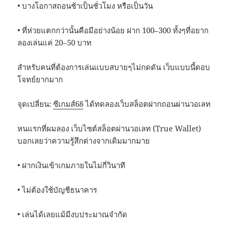
• บางโอกาสถอนช้าเป็นชั่วโมง หรือเป็นวัน
• ที่ห่วยแตกกว่านั้นคือมีอย่างน้อย ฝาก 100–300 ทั้งๆที่อยาก
ลองเล่นแค่ 20–50 บาท
สำหรับคนที่ต้องการเล่นแบบสบายๆไม่กดดัน เว็บแบบนี้ตอบ
โจทย์ยากมาก
จุดเปลี่ยน:
ซีเกมส์68
ได้ทดลองเว็บสล็อตฝากถอนผ่านวอเลท
หนแรกที่ผมลอง เว็บไซต์สล็อตผ่านวอเลท (True Wallet)
บอกเลยว่าความรู้สึกต่างจากเดิมมากมาย
• ฝากเงินเข้าเกมภายในไม่กี่วินาที
• ไม่ต้องใช้บัญชีธนาคาร
• เล่นได้เลยแม้มีงบประมาณจำกัด