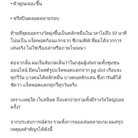
• ตัวคูณเยอะขึ้น
• ฟรีสปินตลอดหลายรอบ
ท้ายที่สุดยอดรางวัลพุ่งขึ้นเป็นหลักหมื่นในเวลาไม่ถึง 10 นาที
โน่นเป็น แจ็คพอตก้อนแรกจาก ซีเกมส์68 ที่ผมได้จากการ
เล่นจริง ไม่ใช่เรื่องเล่าหรือภาพโฆษณา
ต่อจากนั้น ผมเริ่มสังเกตเห็นว่าในกลุ่มผู้เล่นรวมทั้งชุมชน
ออนไลน์ มีคนโพสต์รูปแจ็คพอตแตกจาก pg slot เกือบจะ
ทุกวี่วัน บางคนได้หลักหมื่น บางคนหลักแสน ซึ่งการันตีได้
ชัดว่า แจ็คพอตแตกทุกวี่ทุกวันจริง
เพราะเหตุใด เว็บสล็อต ถึงแตกง่ายรวมทั้งมีรางวัลใหญ่บ่อย
ครั้ง?
จากประสบการณ์ตรง รวมทั้งการลองเล่นหลายเกม ผมสรุป
เหตุผลสำคัญๆได้ดังนี้