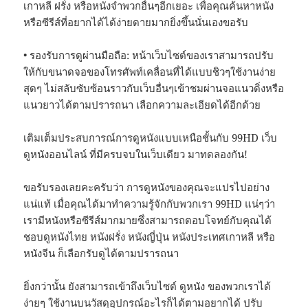
เกาหลี ฝรั่ง หรือหนังจำพวกอื่นๆอีกเยอะ เพื่อคุณค้นหาหนัง
หรือซีรีส์ที่อยากได้ได้ง่ายดายมากยิ่งขึ้นนั่นเองขอรับ
• รองรับการดูผ่านมือถือ: หน้าเว็บไซต์ของเราสามารถปรับ
ให้กับขนาดจอของโทรศัพท์เคลื่อนที่ได้แบบชิวๆใช้งานง่าย
สุดๆ ไม่สลับซับซ้อนราวกับเว็บอื่นๆเข้าชมผ่านจอแนวดิ่งหรือ
แนวยาวได้ตามปรารถนา เลือกความละเอียดได้อีกด้วย
เติมเต็มประสบการณ์การดูหนังแบบเหนือชั้นกับ 99HD เว็บ
ดูหนังออนไลน์ ที่มีครบจบในเว็บเดียว มาทดลองกัน!
ขอรับรองเลยคะครับว่า การดูหนังของคุณจะแปรไปอย่าง
แน่แท้ เมื่อคุณได้มาทำความรู้จักกับพวกเรา 99HD แน่ๆว่า
เรามีหนังหรือซีรีส์มากมายซึ่งสามารถตอบโจทย์กับคุณได้
ชอบดูหนังไทย หนังฝรั่ง หนังญี่ปุ่น หนังประเทศเกาหลี หรือ
หนังจีน ก็เลือกรับดูได้ตามปรารถนา
ยิ่งกว่านั้น ยังสามารถเข้าถึงเว็บไซต์ ดูหนัง ของพวกเราได้
ง่ายๆ ใช้งานบนวัสดุอุปกรณ์อะไรก็ได้ตามอยากได้ ปรับ