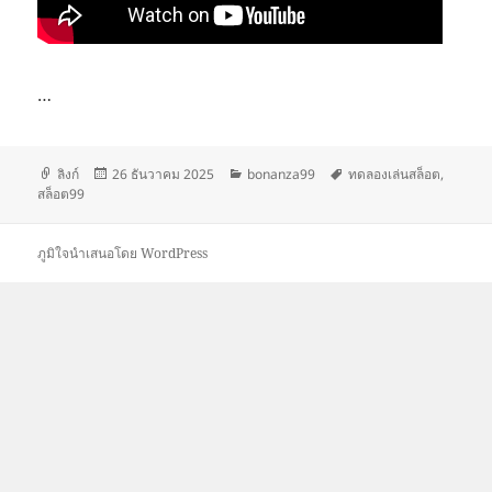
…
รูป
เขียน
หมวด
ป้าย
ลิงก์
26 ธันวาคม 2025
bonanza99
ทดลองเล่นสล็อต
,
แบบ
เมื่อ
หมู่
กำกับ
สล็อต99
เรื่อง
ภูมิใจนำเสนอโดย WordPress