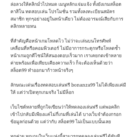
ล่อลวงให้คลิกมั่วไปหมด เมนูหลักแจ่มแจ้ง ทั้งยังเกมสล็อต
คาสิโน ทดสอบเล่น โปรโมชั่น รวมทั้งลงทะเบียนสมัคร
สมาชิก ทุกๆอย่างอยู่ในหน้าเดียว ไม่ต้องอารมณ์เสียกับการ
คลิกหลายหน
ที่สำคัญคือหน้าเกมโหลดไว ไม่ว่าจะเล่นบนโทรศัพท์
เคลื่อนที่หรือคอมพิวเตอร์ ไม่มีอาการกระตุกหรือโหลดซ้ำ
หน้าเกมถูกดีไซน์ให้สนองตอบเร็วมาก เราเคยกดเข้าหลาย
ค่ายพร้อมเพื่อเทียบเคียงความเร็ว ก็จะต้องเห็นด้วยว่า
สล็อต99 ทำออกมาก้าวหน้าจริงๆ
ลักษณะเด่นเรื่องทดสอบเล่นฟรี bonanza99 ไม่ได้เพียงแค่มี
ให้ แต่ว่าเปิดทุกเกมจริง ไม่มีล็อก
เว็บไซต์หลายที่ถูกใจเขียนว่าให้ทดลองเล่นฟรี แต่พอคลิก
เข้าไปกลับมีเพียงแค่ไม่กี่เกมที่เล่นได้ บางเว็บจำต้องกรอก
ข้อมูลก่อนด้วย แต่ว่ากับ สล็อต99 ไม่เป็นแบบนั้นเลย
ทุกค่าย ทุกเกมในเว็บแห่งนี้สามารถทดลองเล่นฟรีได้ทันที