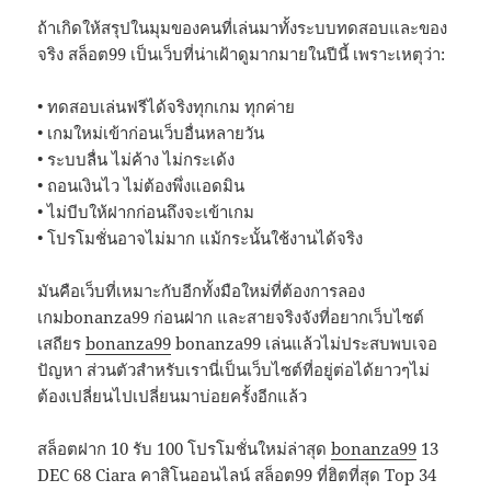
ถ้าเกิดให้สรุปในมุมของคนที่เล่นมาทั้งระบบทดสอบและของ
จริง สล็อต99 เป็นเว็บที่น่าเฝ้าดูมากมายในปีนี้ เพราะเหตุว่า:
• ทดสอบเล่นฟรีได้จริงทุกเกม ทุกค่าย
• เกมใหม่เข้าก่อนเว็บอื่นหลายวัน
• ระบบลื่น ไม่ค้าง ไม่กระเด้ง
• ถอนเงินไว ไม่ต้องพึ่งแอดมิน
• ไม่บีบให้ฝากก่อนถึงจะเข้าเกม
• โปรโมชั่นอาจไม่มาก แม้กระนั้นใช้งานได้จริง
มันคือเว็บที่เหมาะกับอีกทั้งมือใหม่ที่ต้องการลอง
เกมbonanza99 ก่อนฝาก และสายจริงจังที่อยากเว็บไซต์
เสถียร
bonanza99
bonanza99 เล่นแล้วไม่ประสบพบเจอ
ปัญหา ส่วนตัวสำหรับเรานี่เป็นเว็บไซต์ที่อยู่ต่อได้ยาวๆไม่
ต้องเปลี่ยนไปเปลี่ยนมาบ่อยครั้งอีกแล้ว
สล็อตฝาก 10 รับ 100 โปรโมชั่นใหม่ล่าสุด
bonanza99
13
DEC 68 Ciara คาสิโนออนไลน์ สล็อต99 ที่ฮิตที่สุด Top 34