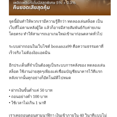
จุดนี้มันทำให้พวกเรามีความรู้สึกว่า ทดลองเล่นสล็อต เป็น
เว็บที่ไม่ตามหลังผู้ใด แล้วก็อาจมีสายสัมพันธ์กับค่ายเกม
โดยตรง ทำให้สามารถเอาเกมใหม่เข้ามาก่อนตลาดทั่วไป
ระบบฝากถอนในเว็บไซต์ bonanza99 คือความธรรมดาที่
เร็วจริง ไม่ต้องง้อแอดมิน
อีกประเด็นที่จำเป็นต้องดูเป็นระบบการคลังของ ทดลองเล่น
สล็อต ใช้งานง่ายสุดๆเพียงแค่เชื่อมบัญชีธนาคารไว้ทีแรก
หลังจากนั้นทุกอย่างก็อัตโนมัติไปหมด
• ฝากเงินขั้นต่ำแค่ 50 บาท
• ถอนอย่างต่ำ 100 บาท
• ใช้เวลาไม่เกิน 1 นาที
เราเคยถอนตอนสามนาฬิกา เงินเข้าภายใน 40 วินาทีแบบไม่