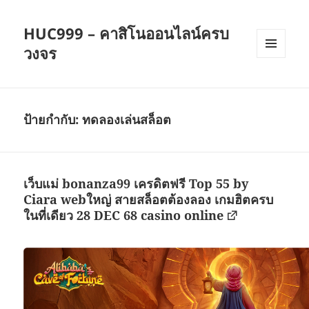
HUC999 – คาสิโนออนไลน์ครบ
วงจร
เมนู
และวิด
เจ็ต
ป้ายกำกับ:
ทดลองเล่นสล็อต
เว็บแม่ bonanza99 เครดิตฟรี Top 55 by
Ciara webใหญ่ สายสล็อตต้องลอง เกมฮิตครบ
ในที่เดียว 28 DEC 68 casino online