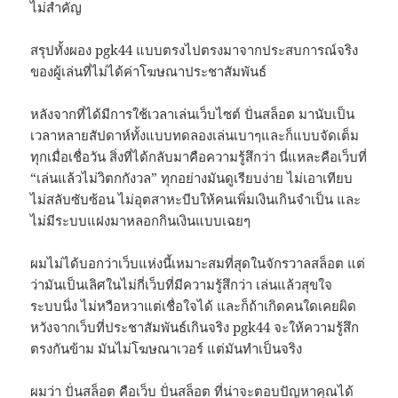
ไม่สำคัญ
สรุปทั้งผอง pgk44 แบบตรงไปตรงมาจากประสบการณ์จริง
ของผู้เล่นที่ไม่ได้ค่าโฆษณาประชาสัมพันธ์
หลังจากที่ได้มีการใช้เวลาเล่นเว็บไซต์ ปั่นสล็อต มานับเป็น
เวลาหลายสัปดาห์ทั้งแบบทดลองเล่นเบาๆและก็แบบจัดเต็ม
ทุกเมื่อเชื่อวัน สิ่งที่ได้กลับมาคือความรู้สึกว่า นี่แหละคือเว็บที่
“เล่นแล้วไม่วิตกกังวล” ทุกอย่างมันดูเรียบง่าย ไม่เอาเทียบ
ไม่สลับซับซ้อน ไม่อุตสาหะบีบให้คนเพิ่มเงินเกินจำเป็น และ
ไม่มีระบบแฝงมาหลอกกินเงินแบบเฉยๆ
ผมไม่ได้บอกว่าเว็บแห่งนี้เหมาะสมที่สุดในจักรวาลสล็อต แต่
ว่ามันเป็นเลิศในไม่กี่เว็บที่มีความรู้สึกว่า เล่นแล้วสุขใจ
ระบบนิ่ง ไม่หวือหวาแต่เชื่อใจได้ และก็ถ้าเกิดคนใดเคยผิด
หวังจากเว็บที่ประชาสัมพันธ์เกินจริง pgk44 จะให้ความรู้สึก
ตรงกันข้าม มันไม่โฆษณาเวอร์ แต่มันทำเป็นจริง
ผมว่า ปั่นสล็อต คือเว็บ ปั่นสล็อต ที่น่าจะตอบปัญหาคุณได้