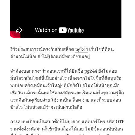
รีวิวประสบการณ์ตรงกับเว็บสล็อต
pgk44
เว็บไซต์ที่คน
จำนวนไม่น้อยยังไม่รู้จักแต่มีของดีซ่อนอยู่
จำต้องบอกตรงๆว่าตอนแรกที่ได้ยินชื่อ pgk44 ยังไม่ค่อย
มั่นใจว่าเว็บไซต์นี้เป็นอย่างไร เนื่องจากไม่ใช่ชื่อที่ติดหูหรือ
พบบ่อยครั้งเหมือนเจ้าใหญ่ๆที่มักยิงโปรโมทใส่หน้าทุกเมื่อ
เชื่อวัน แม้กระนั้นพอใช้ลองสมัครและเริ่มเล่นจริงๆความรู้สึก
แรกคือมันดูเรียบง่าย ใช้งานปั่นสล็อต ง่าย และก็ระบบค่อน
ข้างไว ไม่หน่วงแม้ว่าจะเล่นผ่านมือถือ
การลงทะเบียนเป็นสมาชิกก็ไม่ยุ่งยาก แค่เบอร์โทร รหัส OTP
รวมทั้งตั้งรหัสผ่านก็เข้าปั่นสล็อตได้เลย ไม่มีขั้นตอนซับซ้อน