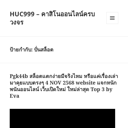
HUC999 – คาสิโนออนไลน์ครบ
วงจร
เมนู
และวิด
เจ็ต
ป้ายกำกับ:
ปั่นสล็อต
Pgk44b สล็อตแตกง่ายมีจริงไหม หรือแค่เรื่องเล่า
มาคุยแบบตรงๆ 4 NOV 2568 website แจกหนัก
พนันออนไลน์ เว็บเปิดใหม่ ใหม่ล่าสุด Top 3 by
Eva