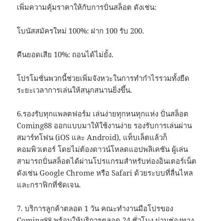
เพิ่มความคุ้มราคาให้กับการปั่นสล็อต ดังเช่น:
โบนัสสมัครใหม่ 100%: ฝาก 100 รับ 200.
คืนยอดเสีย 10%: ถอนได้ไม่ยั้ง.
โปรโมชั่นพวกนี้ช่วยเพิ่มจังหวะในการทำกำไรรวมทั้งยืด
ระยะเวลาการเล่นให้สนุกสนานยิ่งขึ้น.
6.รองรับทุกแพลตฟอร์ม เล่นง่ายทุกหนทุกแห่ง ปั่นสล็อต
Coming88 ออกแบบมาให้ใช้งานง่าย รองรับการเล่นผ่าน
สมาร์ทโฟน (iOS และ Android), แท็บเล็ตแล้วก็
คอมพิวเตอร์ โดยไม่ต้องดาวน์โหลดแอปพลิเคชัน ผู้เล่น
สามารถปั่นสล็อตได้ผ่านโปรแกรมสำหรับท่องอินเตอร์เน็ต
ดังเช่น Google Chrome หรือ Safari ด้วยระบบที่ลื่นไหล
และกราฟิกที่ชัดเจน.
7. บริการลูกค้าตลอด 1 วัน คณะทำงานมือโปรของ
Coming88 พร้อมให้บริการตลอด 24 ชั่วโมง ผ่านช่องทาง