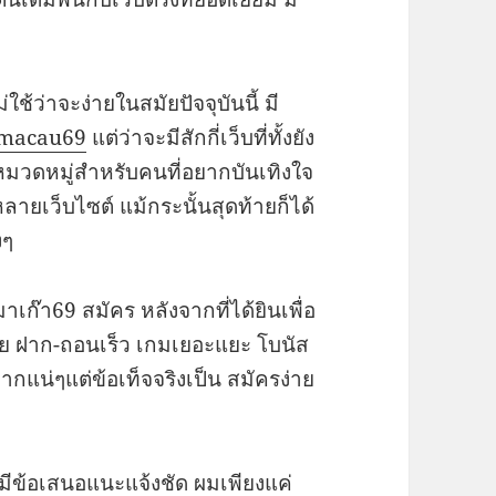
ช้ว่าจะง่ายในสมัยปัจจุบันนี้ มี
macau69
แต่ว่าจะมีสักกี่เว็บที่ทั้งยัง
หมวดหมู่สำหรับคนที่อยากบันเทิงใจ
เว็บไซต์ แม้กระนั้นสุดท้ายก็ได้
งๆ
เก๊า69 สมัคร หลังจากที่ได้ยินเพื่อ
ราย ฝาก-ถอนเร็ว เกมเยอะแยะ โบนัส
ยากแน่ๆแต่ข้อเท็จจริงเป็น สมัครง่าย
บบมีข้อเสนอแนะแจ้งชัด ผมเพียงแค่