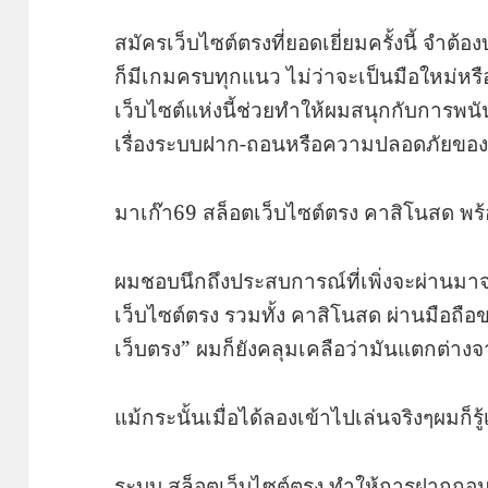
สมัครเว็บไซต์ตรงที่ยอดเยี่ยมครั้งนี้ จำต้
ก็มีเกมครบทุกแนว ไม่ว่าจะเป็นมือใหม่หร
เว็บไซต์แห่งนี้ช่วยทำให้ผมสนุกกับการพนั
เรื่องระบบฝาก-ถอนหรือความปลอดภัยของ
มาเก๊า69 สล็อตเว็บไซต์ตรง คาสิโนสด พร
ผมชอบนึกถึงประสบการณ์ที่เพิ่งจะผ่านม
เว็บไซต์ตรง รวมทั้ง คาสิโนสด ผ่านมือถือข
เว็บตรง” ผมก็ยังคลุมเคลือว่ามันแตกต่างจ
แม้กระนั้นเมื่อได้ลองเข้าไปเล่นจริงๆผมก
ระบบ สล็อตเว็บไซต์ตรง ทำให้การฝากถอนง่า