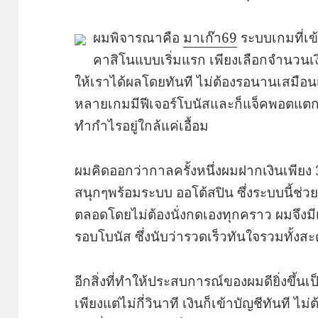
ผมพิจารณาคือ
มาเก๊า69
ระบบเกมที่เข
คาสิโนแบบเริ่มแรก เพียงเลือกจำนวนเ
ให้เราได้ผลโดยทันที ไม่ต้องรอนานเสมือนเมื
หลายเกมมีฟีเจอร์โบนัสและก็แจ็คพอตแตกง่า
ทำกำไรอยู่ใกล้แค่เอื้อม
ผมคิดออกว่ากาลครั้งหนึ่งผมฝากเงินเพียง
สนุกๆพร้อมระบบ ออโต้สปิน ซึ่งระบบนี้ช่ว
ตลอดโดยไม่ต้องนั่งกดเองทุกคราว ผมจึงม
รอบโบนัส ซึ่งนับว่ารวดเร็วทันใจรวมทั้
อีกสิ่งที่ทำให้ประสบการณ์ของผมดียิ่งขึ้น
เพียงแต่ไม่กี่วินาที เงินก็เข้าบัญชีทันที ไ