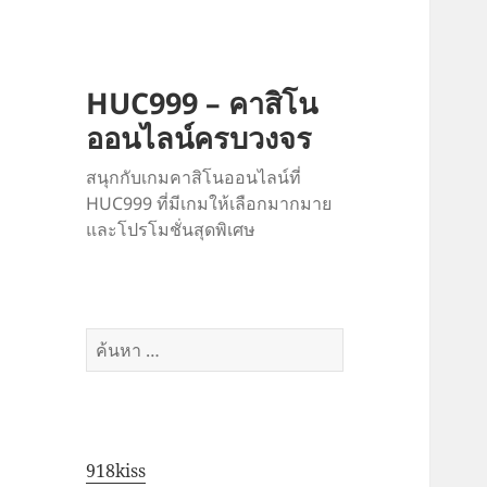
HUC999 – คาสิโน
ออนไลน์ครบวงจร
สนุกกับเกมคาสิโนออนไลน์ที่
HUC999 ที่มีเกมให้เลือกมากมาย
และโปรโมชั่นสุดพิเศษ
ค้นหา
สำหรับ:
918kiss