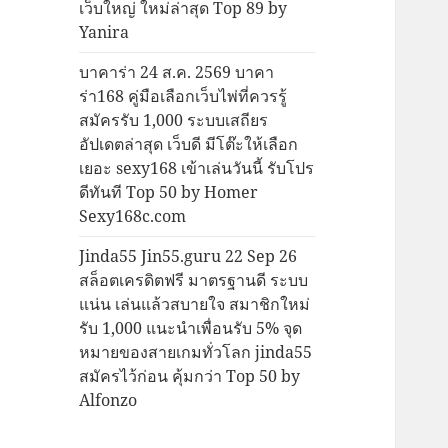
เว็บใหญ่ ใหม่ล่าสุด Top 89 by
Yanira
บาคาร่า 24 ส.ค. 2569 บาคา
ร่า168 คู่มือเลือกเว็บไพ่ที่ควรรู้
สมัครรับ 1,000 ระบบเสถียร
อัปเดตล่าสุด เว็บดี มีโต๊ะให้เลือก
เยอะ sexy168 เข้าเล่นวันนี้ รับโปร
ดีทันที Top 50 by Homer
Sexy168c.com
Jinda55 Jin55.guru 22 Sep 26
สล็อตเครดิตฟรี มาตรฐานดี ระบบ
แน่น เล่นแล้วสบายใจ สมาชิกใหม่
รับ 1,000 แนะนำเพื่อนรับ 5% จุด
หมายของสายเกมทั่วโลก jinda55
สมัครไว้ก่อน คุ้มกว่า Top 50 by
Alfonzo