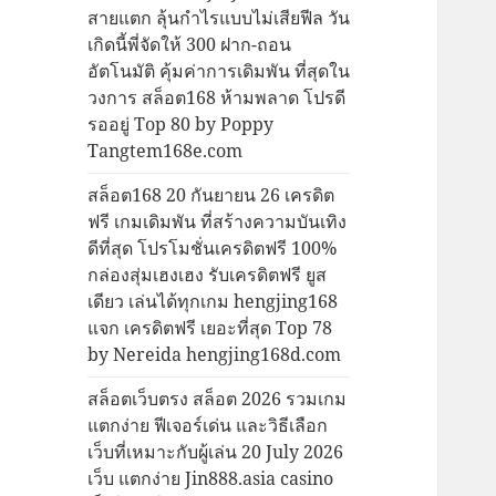
สายแตก ลุ้นกำไรแบบไม่เสียฟีล วัน
เกิดนี้พี่จัดให้ 300 ฝาก-ถอน
อัตโนมัติ คุ้มค่าการเดิมพัน ที่สุดใน
วงการ สล็อต168 ห้ามพลาด โปรดี
รออยู่ Top 80 by Poppy
Tangtem168e.com
สล็อต168 20 กันยายน 26 เครดิต
ฟรี เกมเดิมพัน ที่สร้างความบันเทิง
ดีที่สุด โปรโมชั่นเครดิตฟรี 100%
กล่องสุ่มเฮงเฮง รับเครดิตฟรี ยูส
เดียว เล่นได้ทุกเกม hengjing168
แจก เครดิตฟรี เยอะที่สุด Top 78
by Nereida hengjing168d.com
สล็อตเว็บตรง สล็อต 2026 รวมเกม
แตกง่าย ฟีเจอร์เด่น และวิธีเลือก
เว็บที่เหมาะกับผู้เล่น 20 July 2026
เว็บ แตกง่าย Jin888.asia casino