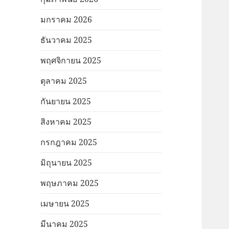
มกราคม 2026
ธันวาคม 2025
พฤศจิกายน 2025
ตุลาคม 2025
กันยายน 2025
สิงหาคม 2025
กรกฎาคม 2025
มิถุนายน 2025
พฤษภาคม 2025
เมษายน 2025
มีนาคม 2025