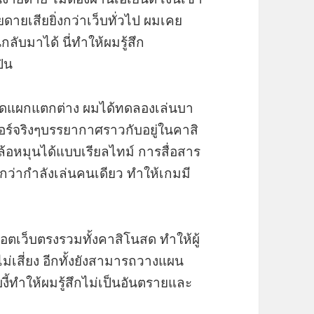
ดายเสียยิ่งกว่าเว็บทั่วไป ผมเคย
ลับมาได้ นี่ทำให้ผมรู้สึก
ปิน
่ผิดแผกแตกต่าง ผมได้ทดลองเล่นบา
อร์จริงๆบรรยากาศราวกับอยู่ในคาสิ
อหมุนได้แบบเรียลไทม์ การสื่อสาร
กว่ากำลังเล่นคนเดียว ทำให้เกมมี
ตเว็บตรงรวมทั้งคาสิโนสด ทำให้ผู้
่เสี่ยง อีกทั้งยังสามารถวางแผน
งี้ทำให้ผมรู้สึกไม่เป็นอันตรายและ