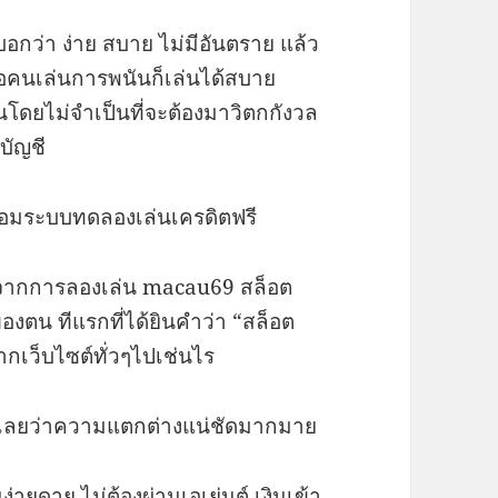
องบอกว่า ง่าย สบาย ไม่มีอันตราย แล้ว
ือคนเล่นการพนันก็เล่นได้สบาย
นโดยไม่จำเป็นที่จะต้องมาวิตกกังวล
บัญชี
้อมระบบทดลองเล่นเครดิตฟรี
าจากการลองเล่น macau69 สล็อต
องตน ทีแรกที่ได้ยินคำว่า “สล็อต
ากเว็บไซต์ทั่วๆไปเช่นไร
็รู้เลยว่าความแตกต่างแน่ชัดมากมาย
ยดาย ไม่ต้องผ่านเอเย่นต์ เงินเข้า