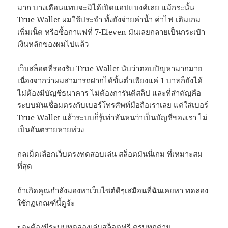
มาก บางเดือนแทบจะมิได้เปิดแอปแบงค์เลย แม้กระนั้น
True Wallet ผมใช้ประจำ ทั้งยังจ่ายค่าน้ำ ค่าไฟ เติมเกม
เพิ่มเน็ต หรือซื้อกาแฟที่ 7-Eleven มันเลยกลายเป็นกระเป๋า
เงินหลักของผมไปแล้ว
เว็บสล็อตที่รองรับ True Wallet นับว่าตอบปัญหามากมาย
เนื่องจากว่าผมสามารถฝากได้ขั้นต่ำเพียงแค่ 1 บาทก็ยังได้
ไม่ต้องมีบัญชีธนาคาร ไม่ต้องการันตีสลิป และที่สำคัญคือ
ระบบมันเชื่อมตรงกับเบอร์โทรศัพท์มือถือเราเลย แค่ใส่เบอร์
True Wallet แล้วระบบก็รู้เท่าทันหนว่าเป็นบัญชีของเรา ไม่
เป็นอันตรายหายห่วง
กลเม็ดเลือกเว็บตรงทดสอบเล่น สล็อตมันนี่เกม ที่เหมาะสม
ที่สุด
ถ้าเกิดคุณกำลังมองหาเว็บไซต์ดีๆเสมือนที่ฉันเคยหา ทดลอง
ใช้กฏเกณฑ์นี้ดูจ้ะ
• จะต้องมีระบบทดลองเล่นสล็อตฟรี ครบทุกค่าย