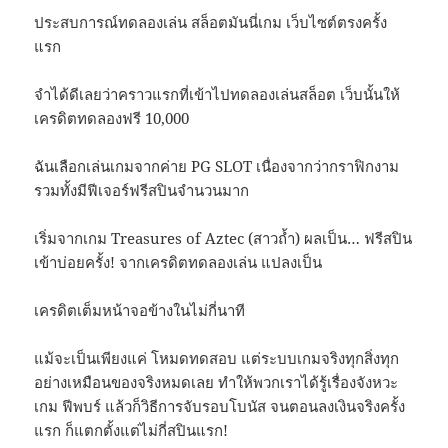
ประสบการณ์ทดลองเล่น สล็อตมันนี่เกม เว็บไซต์ตรงครั้ง
แรก
จำได้ดีเลยว่าคราวแรกที่เข้าไปทดลองเล่นสล็อต เว็บนั้นให้
เครดิตทดลองฟรี 10,000
ฉันเลือกเล่นเกมจากค่าย PG SLOT เนื่องจากว่ากราฟิกงาม
รวมทั้งมีฟีเจอร์ฟรีสปินจำนวนมาก
เริ่มจากเกม Treasures of Aztec (สาวถ้ำ) ผลเป็น… ฟรีสปิน
เข้าบ่อยครั้ง! จากเครดิตทดลองเล่น แปลงเป็น
เครดิตเต็มหน้าจอข้างในไม่กี่นาที
แม้จะเป็นเพียงแค่ โหมดทดสอบ แต่ระบบเกมจริงทุกสิ่งทุก
อย่างเหมือนของจริงหมดเลย ทำให้พวกเราได้รู้เรื่องจังหวะ
เกม ฟีพบร์ แล้วก็วิธีการจับรอบโบนัส จนตอนลงเงินจริงครั้ง
แรก ก็แตกตั้งแต่ไม่กี่สปินแรก!