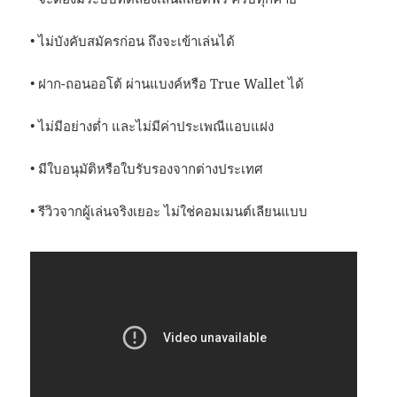
• ไม่บังคับสมัครก่อน ถึงจะเข้าเล่นได้
• ฝาก-ถอนออโต้ ผ่านแบงค์หรือ True Wallet ได้
• ไม่มีอย่างต่ำ และไม่มีค่าประเพณีแอบแฝง
• มีใบอนุมัติหรือใบรับรองจากต่างประเทศ
• รีวิวจากผู้เล่นจริงเยอะ ไม่ใช่คอมเมนต์เลียนแบบ