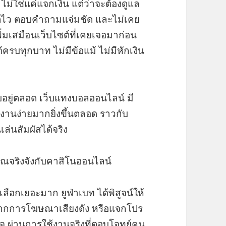
ดี ไม่ใช่แค่แจกเงิน แต่ว่าจะต้องดูแล
ตไว ตอบคำถามแจ่มชัด และไม่เคย
ิ่มเสมือนเว็บไซต์ที่เคยเจอมาก่อน
รบทุกบาท ไม่มีข้อแม้ ไม่มีหักเงิน
บอยู่ตลอด เว็บแทงบอลออนไลน์ มี
้งานง่ายมากยิ่งขึ้นตลอด ราวกับ
่นสัมผัสได้จริง
ุณจริงจังกับคาสิโนออนไลน์
ือกเยอะมาก ยูฟ่าเบท ได้พิสูจน์ให้
มาจากการโฆษณาเสียงดัง หรือแจกโปร
อใจ ผ่านการใช้งานจริงที่ตอบโจทย์คน