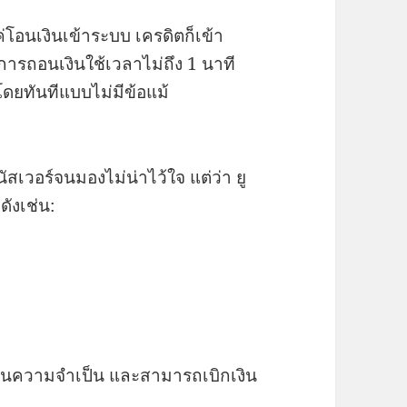
่โอนเงินเข้าระบบ เครดิตก็เข้า
น การถอนเงินใช้เวลาไม่ถึง 1 นาที
โดยทันทีแบบไม่มีข้อแม้
เวอร์จนมองไม่น่าไว้ใจ แต่ว่า ยู
ดังเช่น:
อนเกินความจำเป็น และสามารถเบิกเงิน