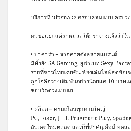
บริการที่ ufasnake ครอบคลุมแบบ ครบวงจ
ผมขอแยกแต่ละหมวดให้กระจ่างแจ้งว่าใน u
• บาคาร่า – จากค่ายดังหลายแบรนด์
มีทั้งยัง SA Gaming,
ยูฟ่าเบท
Sexy Baccar
รายที่ชาวไทยเคยชิน ห้องเล่นไลฟ์สดชัดเจน 
ถูกใจคือวางเดิมพันอย่างน้อยแค่ 10 บาทแ
ชอบวัดดวงแบบผม
• สล็อต – ครบเกือบทุกค่ายใหญ่
PG, Joker, JILI, Pragmatic Play, Spade
อัปเดตใหม่ตลอด และก็ที่สำคัญคือมี ทดสอบ