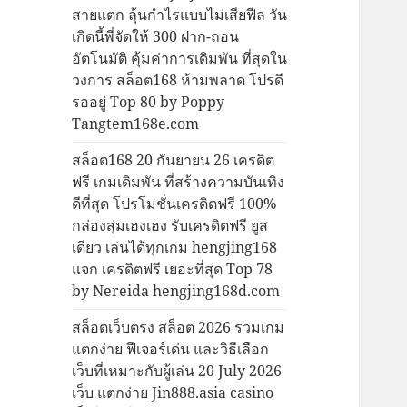
สายแตก ลุ้นกำไรแบบไม่เสียฟีล วัน
เกิดนี้พี่จัดให้ 300 ฝาก-ถอน
อัตโนมัติ คุ้มค่าการเดิมพัน ที่สุดใน
วงการ สล็อต168 ห้ามพลาด โปรดี
รออยู่ Top 80 by Poppy
Tangtem168e.com
สล็อต168 20 กันยายน 26 เครดิต
ฟรี เกมเดิมพัน ที่สร้างความบันเทิง
ดีที่สุด โปรโมชั่นเครดิตฟรี 100%
กล่องสุ่มเฮงเฮง รับเครดิตฟรี ยูส
เดียว เล่นได้ทุกเกม hengjing168
แจก เครดิตฟรี เยอะที่สุด Top 78
by Nereida hengjing168d.com
สล็อตเว็บตรง สล็อต 2026 รวมเกม
แตกง่าย ฟีเจอร์เด่น และวิธีเลือก
เว็บที่เหมาะกับผู้เล่น 20 July 2026
เว็บ แตกง่าย Jin888.asia casino