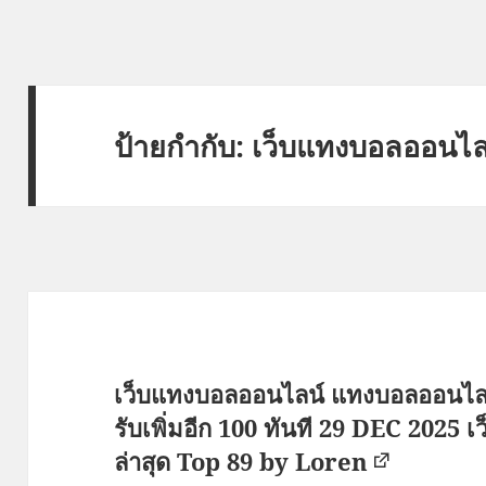
ป้ายกำกับ:
เว็บแทงบอลออนไล
เว็บแทงบอลออนไลน์ แทงบอลออนไลน์ก
รับเพิ่มอีก 100 ทันที 29 DEC 2025 เว
ล่าสุด Top 89 by Loren