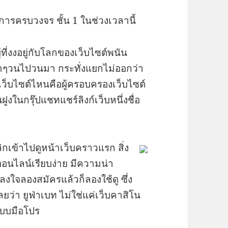
การครบวงจร ชั้น 1 ในช่วงเวลานี้
ู้ที่งงอยู่กับโลกของเว็บไซต์พนัน
ซ้ำๆวนไปวนมา กระทั่งแยกไม่ออกว่า
 เว็บไซต์ไหนคือผู้ครอบครองเว็บไซต์
ฝูงในกรุ๊ปแชทแชร์ลิงก์เว็บหนึ่งชื่อ
กเข้าไปดูหน้าเว็บคราวแรก สิ่ง
ออนไลน์เรียบง่าย มีความน่า
งใจลองสมัครแล้วก็ลองใช้ดู ซึ่ง
ยว่า ยูฟ่าเบท ไม่ใช่แค่เว็บคาสิโน
์แบบมือโปร