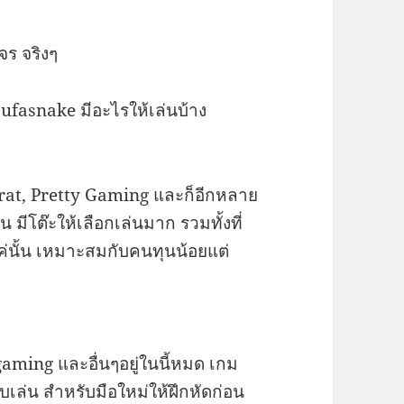
ร จริงๆ
fasnake มีอะไรให้เล่นบ้าง
at, Pretty Gaming และก็อีกหลาย
มีโต๊ะให้เลือกเล่นมาก รวมทั้งที่
ค่นั้น เหมาะสมกับคนทุนน้อยแต่
gaming และอื่นๆอยู่ในนี้หมด เกม
เล่น สำหรับมือใหม่ให้ฝึกหัดก่อน