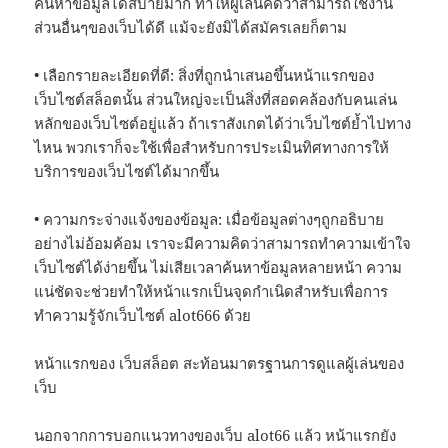
ค้นหาข้อมูลได้สบายมาก ทำให้ผู้เล่นคิดว่าสามารถใช้งาน
ส่วนอื่นๆของเว็บได้ดี แม้จะยังมิได้สมัครเลยก็ตาม
• เลือกรายละเอียดที่ดี: สิ่งที่ถูกนำเสนอขึ้นหน้าแรกของ
เว็บไซต์สล็อตนั้น ส่วนใหญ่จะเป็นสิ่งที่สอดคล้องกับคนเล่น
หลักของเว็บไซต์อยู่แล้ว ถ้าเราสังเกตได้ว่าเว็บไซต์ย้ำไปทาง
ไหน พวกเราก็จะใช้เพื่อสำหรับการประเมินทิศทางการให้
บริการของเว็บไซต์ได้มากขึ้น
• ความกระจ่างแจ้งของข้อมูล: เมื่อข้อมูลต่างๆถูกอธิบาย
อย่างไม่อ้อมค้อม เราจะมีความคิดว่าสามารถทำความเข้าใจ
เว็บไซต์ได้ง่ายขึ้น ไม่เสียเวลาค้นหาข้อมูลหลายหน้า ความ
แน่ชัดจะช่วยทำให้หน้าแรกเป็นจุดกำเนิดสำหรับเพื่อการ
ทำความรู้จักเว็บไซต์ alot666 ด้วย
หน้าแรกของ เว็บสล็อต สะท้อนมาตรฐานการดูแลผู้เล่นของ
เว็บ
นอกจากการบอกแนวทางของเว็บ alot66 แล้ว หน้าแรกยัง