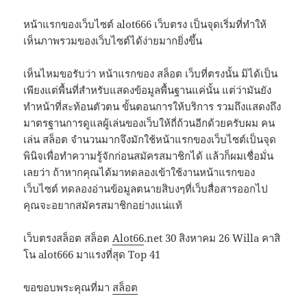
หน้าแรกของเว็บไซต์ alot666 เว็บตรง เป็นจุดเริ่มที่ทำให้
เห็นภาพรวมของเว็บไซต์ได้ง่ายมากยิ่งขึ้น
เห็นไหมขอรับว่า หน้าแรกของ สล็อต เว็บที่ตรงนั้น มิได้เป็น
เพียงแต่พื้นที่สำหรับแสดงข้อมูลพื้นฐานแค่นั้น แต่ว่ามันยัง
ทำหน้าที่สะท้อนตัวตน ขั้นตอนการให้บริการ รวมถึงแสดงถึง
มาตรฐานการดูแลผู้เล่นของเว็บให้ถี่ถ้วนอีกด้วยครับผม คน
เล่น สล็อต จำนวนมากจึงมักใช้หน้าแรกของเว็บไซต์เป็นจุด
พินิจเพื่อทำความรู้จักก่อนสมัครสมาชิกได้ แล้วก็ผมเชื่อมั่น
เลยว่า ถ้าหากคุณได้มาทดลองเข้าใช้งานหน้าแรกของ
เว็บไซต์ ทดลองอ่านข้อมูลตนายสิบงๆที่เว็บสื่อสารออกไป
คุณจะอยากสมัครสมาชิกอย่างแน่แท้
เว็บตรงสล็อต สล็อต
Alot66
.net 30 สิงหาคม 26 Willa คาสิ
โน alot666 มาแรงที่สุด Top 41
ขอขอบพระคุณที่มา
สล็อต