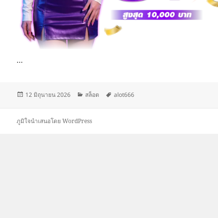
…
เขียน
หมวด
ป้าย
12 มิถุนายน 2026
สล็อต
alot666
เมื่อ
หมู่
กำกับ
ภูมิใจนำเสนอโดย WordPress