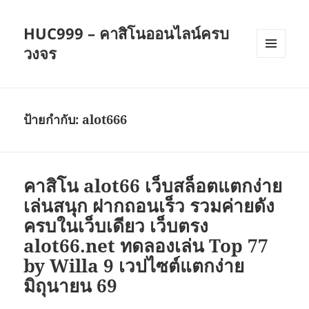
HUC999 – คาสิโนออนไลน์ครบ
วงจร
เมนู
และวิด
เจ็ต
ป้ายกำกับ:
alot666
คาสิโน alot66 เว็บสล็อตแตกง่าย
เล่นสนุก ฝากถอนเร็ว รวมค่ายดัง
ครบในเว็บเดียว เว็บตรง
alot66.net ทดลองเล่น Top 77
by Willa 9 เวปไซต์แตกง่าย
มิถุนายน 69