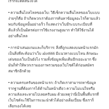
เราก็จะตัดสินใจได้
• ความลื่นไถลไหลของเว็บ: วิธีเช็กความลื่นไหลของเว็บแบบ
ง่ายๆก็คือ ถ้าเกิดพวกเราต้องการค้นหาข้อมูลอะไรก็ตามแล้ว
พบกับข้อมูลนั้นอย่างเร็ว ก็แสดงว่าเว็บมีระบบระเบียบที่
ดีแล้วก็เป็นมิตรต่อการใช้แรงงานสูงมาก ทำให้ใช้งานได้
อย่างลื่นไหล
• การนำเสนอเกมและก็บริการ: สิ่งที่ถูกแสดงบนหน้าแรกมัก
เป็นสิ่งที่สะท้อนว่าเว็บ alot666 มีแนวทางแบบไหน ลักษณะ
เด่นของเว็บเป็นยังไง รวมทั้งข้อมูลเพิ่มเติมอีกเยอะมาก ซึ่ง
มันก็ทำให้พวกเรามองภาพรวมของเว็บไซต์ได้ก่อนสมัคร
สมาชิกอีกด้วย
• ความครบครันของหน้าแรก: ถ้าเกิดเราสามารถหาข้อมูล
รากฐานที่ต้องการได้ด้านในหน้าเดียว ความไม่แน่ใจหรือ
ความลังเลจะหายไปเลยครับผม ด้วยเหตุว่านี่เป็นพื้นที่แรกที่
เว็บไซต์จะใช้ในการแนะนำตัวได้อย่างเต็มเปี่ยม ซึ่งเราก็
เลือกเองได้เลย