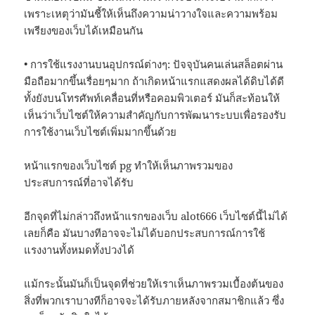
เพราะเหตุว่ามันชี้ให้เห็นถึงความน่าวางใจและความพร้อม
เพรียงของเว็บได้เหมือนกัน
• การใช้แรงงานบนอุปกรณ์ต่างๆ: ปัจจุบันคนเล่นสล็อตผ่าน
มือถือมากขึ้นเรื่อยๆมาก ถ้าเกิดหน้าแรกแสดงผลได้ดิบได้ดี
ทั้งยังบนโทรศัพท์เคลื่อนที่หรือคอมพิวเตอร์ มันก็สะท้อนให้
เห็นว่าเว็บไซต์ให้ความสำคัญกับการพัฒนาระบบเพื่อรองรับ
การใช้งานเว็บไซต์เพิ่มมากขึ้นด้วย
หน้าแรกของเว็บไซต์ pg ทำให้เห็นภาพรวมของ
ประสบการณ์ที่อาจได้รับ
อีกจุดที่ไม่กล่าวถึงหน้าแรกของเว็บ alot666 เว็บไซต์นี้ไม่ได้
เลยก็คือ มันบางทีอาจจะไม่ได้บอกประสบการณ์การใช้
แรงงานทั้งหมดทั้งปวงได้
แม้กระนั้นมันก็เป็นจุดที่ช่วยให้เราเห็นภาพรวมเบื้องต้นของ
สิ่งที่พวกเราบางทีก็อาจจะได้รับภายหลังจากสมาชิกแล้ว ซึ่ง