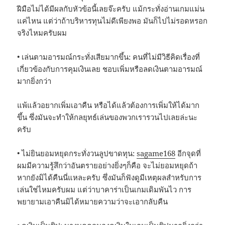
ฝีมือไม่ได้มีผลกับหัวข้อนี้เลยจ๊ะครับ แม้กระทั่งอ่านเกมแม่น
แค่ไหน แต่ว่าถ้าบริหารทุนไม่ดีเพียงพอ มันก็ไปไม่รอดหรอก
จริงไหมครับผม
• เล่นตามอารมณ์กระทั่งเสียมากขึ้น: คนที่ไม่มีวิธีคิดเรื่องที่
เกี่ยวข้องกับการคุมเงินเลย ชอบเพิ่มหรือลดเงินตามอารมณ์
มากยิ่งกว่า
แพ้แล้วอยากเพิ่มเอาคืน หรือได้แล้วต้องการเพิ่มให้ได้มาก
ขึ้น ซึ่งมันจะทำให้กลยุทธ์เล่นของพวกเรารวนไปเลยล่ะนะ
ครับ
• ไม่ยินยอมหยุดกระทั่งวนลูปขาดทุน:
sagame168
อีกจุดที่
ผมมีความรู้สึกว่าอันตรายอย่างยิ่งๆก็คือ จะไม่ยอมหยุดถ้า
หากยังมิได้คืนนี่แหละครับ ซึ่งมันก็ฟังดูมีเหตุผลสำหรับการ
เล่นใช่ไหมครับผม แต่ว่าบาคาร่าเป็นเกมเดิมพันไว การ
พยายามเอาคืนมิได้หมายความว่าจะเอากลับคืน