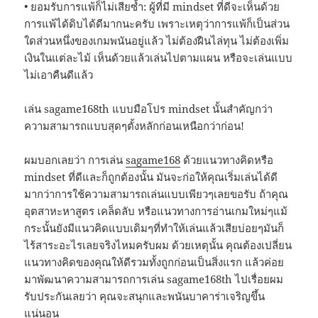
• ยอมรับการแพ้ก็ไม่เสียซ้ำ: ผู้ที่มี mindset ที่ดีจะเห็นด้วย
การแพ้ได้ดิบได้ดีมากนะครับ เพราะเหตุว่าการแพ้ก็เป็นส่วน
ใดส่วนหนึ่งของเกมพนันอยู่แล้ว ไม่ต้องฝืนไล่ทุน ไม่ต้องเพิ่ม
เงินในแต่ละไม้ เห็นด้วยแล้วเล่นไปตามแผน หรือจะเล่นแบบ
ไม่เอาคืนดีแล้ว
เล่น sagame168th แบบมือโปร mindset นั้นสำคัญกว่า
ความสามารถแบบสุดๆตั้งหลักก่อนเหนือกว่าก่อน!
ผมบอกเลยว่า การเล่น
sagame168
ด้วยแนวทางคิดหรือ
mindset ที่ดีและก็ถูกต้องนั้น มันจะก่อให้คุณเริ่มเล่นได้ดี
มากว่าการใช้ความสามารถเล่นแบบเพียวๆเลยขอรับ ถ้าคุณ
อุตสาหะหาสูตร เคล็ดลับ หรือแนวทางการอ่านเกมใหม่ๆแม้
กระนั้นยังมีแนวคิดแบบเดิมๆที่ทำให้เล่นแล้วเสียบ่อยๆมันก็
ไร้สาระอะไรเลยจริงไหมครับผม ด้วยเหตุนั้น คุณต้องเปลี่ยน
แนวทางคิดของคุณให้ดีรวมทั้งถูกก่อนเป็นสิ่งแรก แล้วค่อย
มาพัฒนาความสามารถการเล่น sagame168th ไปเรื่อยผม
รับประกันเลยว่า คุณจะสนุกและพนันบาคาร่าเจริญขึ้น
แน่นอน