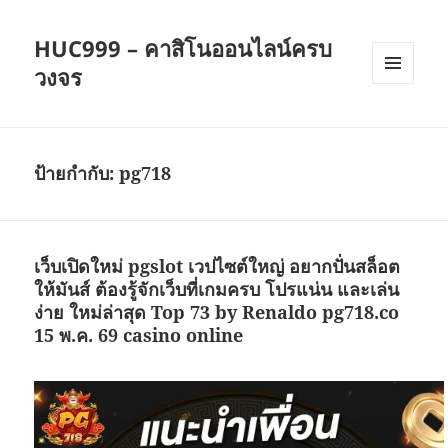
HUC999 – คาสิโนออนไลน์ครบ
วงจร
เมนู
และวิด
เจ็ต
ป้ายกำกับ:
pg718
เว็บเปิดใหม่ pgslot เวปไซต์ใหญ่ อยากปั่นสล็อต
ให้มันส์ ต้องรู้จักเว็บที่เกมครบ โปรแน่น และเล่น
ง่าย ใหม่ล่าสุด Top 73 by Renaldo pg718.co
15 พ.ค. 69 casino online