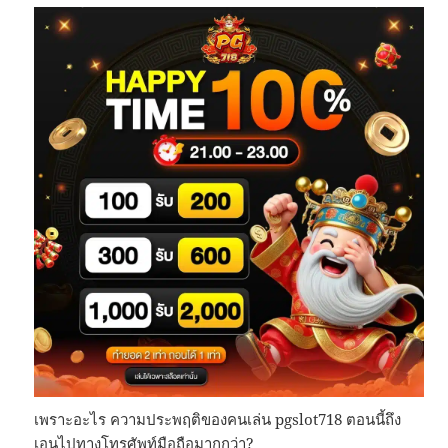
เพราะอะไร ความประพฤติของคนเล่น pgslot718 ตอนนี้ถึง
เอนไปทางโทรศัพท์มือถือมากกว่า?