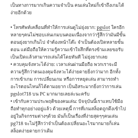
เป็นทางการมากเกินความจำเป็น คนเล่นใหม่ก็เข้าถึงเกมได้
ง่ายอีกด้วย
• โทรศัพท์เคลื่อนที่ทำให้การเล่นดูไม่ยุ่งยาก:
pgslot
ใครอีก
หลายๆคนไม่ชอบเล่นเกมบนคอมเนื่องจากว่ารู้สึกว่ามันมีขั้น
ตอนยุ่งยากเกินไป จำต้องหน้าโต๊ะ จำเป็นต้องเปิดหลายขั้น
ตอน แต่มือถือให้ความรู้ความเข้าใจสึกที่ตรงข้ามเลยขอรับ
เป็นเปิดแล้วสามารถเล่นได้โดยทันที ไม่ยุ่งยากเลย
• ควบคุมจังหวะได้ง่าย: เวลาเล่นผ่านมือถือ พวกเราจะมี
ความรู้สึกว่าตนเองคุมจังหวะได้ง่ายดายยิ่งกว่ามาก อีกทั้ง
การเข้าเกม การเปลี่ยนเกม หรือการหยุดเล่น สามารถทำ
อะไรตอนไหนก็ได้ตามอยาก เป็นอิสระมากยิ่งกว่าการเล่น
pgslot718 บน PC มากมายเลยล่ะนะครับ
• เข้ากับความประพฤติของคนเล่น: ปัจจุบันนี้เราแทบใช้มือ
ถือทำทุกอย่างอยู่แล้ว ด้วยเหตุนี้ การที่เกมสล็อตถูกดึงเข้าไป
อยู่ในกิจกรรมต่างๆด้วย มันก็เป็นเรื่องที่ง่ายสุดๆๆคนเล่น
pg718 จะไม่รู้สึกว่าจำเป็นต้องเปลี่ยนอะไรมากมายก็เล่น
สล็อตง่ายดายกว่าเดิม