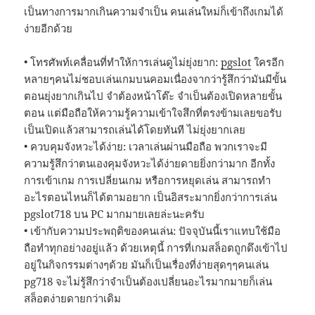
เป็นทางการมากเกินความจำเป็น คนเล่นใหม่ก็เข้าถึงเกมได้
ง่ายอีกด้วย
• โทรศัพท์เคลื่อนที่ทำให้การเล่นดูไม่ยุ่งยาก:
pgslot
ใครอีก
หลายๆคนไม่ชอบเล่นเกมบนคอมเนื่องจากว่ารู้สึกว่ามันมีขั้น
ตอนยุ่งยากเกินไป จำต้องหน้าโต๊ะ จำเป็นต้องเปิดหลายขั้น
ตอน แต่มือถือให้ความรู้ความเข้าใจสึกที่ตรงข้ามเลยขอรับ
เป็นเปิดแล้วสามารถเล่นได้โดยทันที ไม่ยุ่งยากเลย
• ควบคุมจังหวะได้ง่าย: เวลาเล่นผ่านมือถือ พวกเราจะมี
ความรู้สึกว่าตนเองคุมจังหวะได้ง่ายดายยิ่งกว่ามาก อีกทั้ง
การเข้าเกม การเปลี่ยนเกม หรือการหยุดเล่น สามารถทำ
อะไรตอนไหนก็ได้ตามอยาก เป็นอิสระมากยิ่งกว่าการเล่น
pgslot718 บน PC มากมายเลยล่ะนะครับ
• เข้ากับความประพฤติของคนเล่น: ปัจจุบันนี้เราแทบใช้มือ
ถือทำทุกอย่างอยู่แล้ว ด้วยเหตุนี้ การที่เกมสล็อตถูกดึงเข้าไป
อยู่ในกิจกรรมต่างๆด้วย มันก็เป็นเรื่องที่ง่ายสุดๆๆคนเล่น
pg718 จะไม่รู้สึกว่าจำเป็นต้องเปลี่ยนอะไรมากมายก็เล่น
สล็อตง่ายดายกว่าเดิม