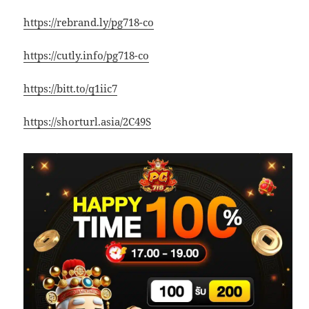
https://rebrand.ly/pg718-co
https://cutly.info/pg718-co
https://bitt.to/q1iic7
https://shorturl.asia/2C49S