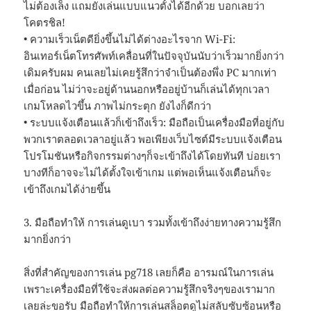
ไม่ต้องเล็ง แถมยังเล่นแบบแนวตั้งได้อีกด้วย บอกเลยว่า
โคตรชิล!
• ความเร็วเน็ตดียิ่งขึ้นไม่ได้ต่างอะไรจาก Wi-Fi:
อินเทอร์เน็ตโทรศัพท์เคลื่อนที่ในปัจจุบันนับว่าเร็วมากยิ่งกว่า
เดิมครับผม คนเลยไม่เคยรู้สึกว่าจำเป็นต้องพึ่ง PC มากเท่า
เมื่อก่อน ไม่ว่าจะอยู่ด้านนอกหรืออยู่บ้านก็เล่นได้ทุกเวลา
เกมโหลดไวขึ้น ภาพไม่กระตุก ยังไงก็ดีกว่า
• ระบบแจ้งเตือนแล้วก็เข้าถึงเร็ว: มือถือเป็นเครื่องมือที่อยู่กับ
พวกเราตลอดเวลาอยู่แล้ว พอเพียงเว็บไซต์มีระบบแจ้งเตือน
โปรโมชันหรือกิจกรรมต่างๆก็จะเข้าถึงได้โดยทันที บ่อยเรา
บางทีก็อาจจะไม่ได้ตั้งใจเข้าเกม แต่พอเห็นแจ้งเตือนก็จะ
เข้าถึงเกมได้ง่ายขึ้น
3. มือถือทำให้ การเล่นดูเบา รวมทั้งเข้าถึงง่ายทางความรู้สึก
มากยิ่งกว่า
สิ่งที่สำคัญของการเล่น pg718 เลยก็คือ อารมณ์ในการเล่น
เพราะเครื่องมือที่ใช้จะส่งผลต่อความรู้สึกจริงๆของเรามาก
เลยล่ะขอรับ มือถือทำให้การเล่นสล็อตดูไม่สลับซับซ้อนหรือ