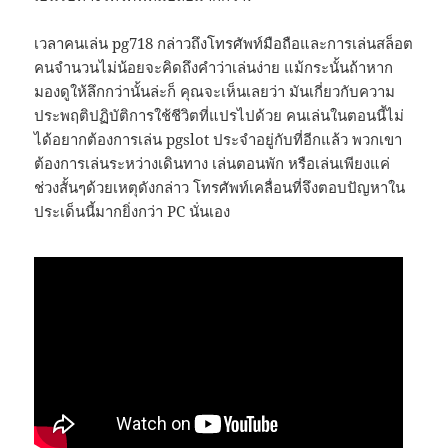
เวลาคนเล่น pg718 กล่าวถึงโทรศัพท์มือถือและการเล่นสล็อต
คนจำนวนไม่น้อยจะคิดถึงคำว่าเล่นง่าย แม้กระนั้นถ้าหาก
มองดูให้ลึกกว่านั้นล่ะก็ คุณจะเห็นเลยว่า มันเกี่ยวกับความ
ประพฤติปฏิบัติการใช้ชีวิตที่แปรไปด้วย คนเล่นในตอนนี้ไม่
ได้อยากต้องการเล่น pgslot ประจำอยู่กับที่อีกแล้ว พวกเขา
ต้องการเล่นระหว่างเดินทาง เล่นตอนพัก หรือเล่นเพียงแค่
ช่วงสั้นๆด้วยเหตุดังกล่าว โทรศัพท์เคลื่อนที่จึงตอบปัญหาใน
ประเด็นนี้มากยิ่งกว่า PC นั่นเอง